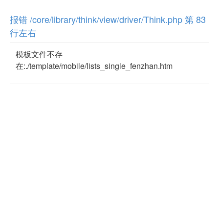
报错 /core/library/think/view/driver/Think.php 第 83
行左右
模板文件不存
在:./template/mobile/lists_single_fenzhan.htm