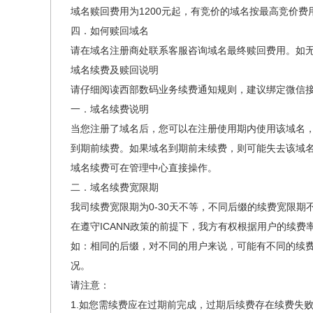
域名赎回费用为1200元起，有竞价的域名按最高竞价
四．如何赎回域名
请在域名注册商处联系客服咨询域名最终赎回费用。如
域名续费及赎回说明
请仔细阅读西部数码业务续费通知规则，建议绑定微信
一．域名续费说明
当您注册了域名后，您可以在注册使用期内使用该域名，使
到期前续费。如果域名到期前未续费，则可能失去该域
域名续费可在管理中心直接操作。
二．域名续费宽限期
我司续费宽限期为0-30天不等，不同后缀的续费宽限
在遵守ICANN政策的前提下，我方有权根据用户的续
如：相同的后缀，对不同的用户来说，可能有不同的续
况。
请注意：
1.如您需续费应在过期前完成，过期后续费存在续费失