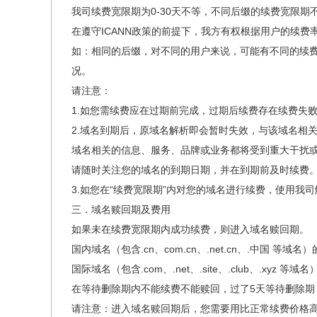
我司续费宽限期为0-30天不等，不同后缀的续费宽限
在遵守ICANN政策的前提下，我方有权根据用户的续
如：相同的后缀，对不同的用户来说，可能有不同的续
况。
请注意：
1.如您需续费应在过期前完成，过期后续费存在续费失
2.域名到期后，原域名解析即会暂时失效，与该域名相
域名相关的信息、服务、品牌或业务都将受到重大干扰
请随时关注您的域名的到期日期，并在到期前及时续费
3.如您在“续费宽限期”内对您的域名进行续费，使用我
三．域名赎回期及费用
如果未在续费宽限期内成功续费，则进入域名赎回期。
国内域名（包含.cn、com.cn、.net.cn、.中国 等域
国际域名（包含.com、.net、.site、.club、.x
在等待删除期内不能续费不能赎回，过了5天等待删除期
请注意：进入域名赎回期后，您需要用比正常续费价格