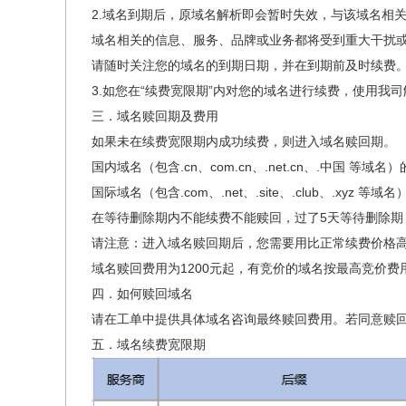
2.域名到期后，原域名解析即会暂时失效，与该域名相
域名相关的信息、服务、品牌或业务都将受到重大干扰
请随时关注您的域名的到期日期，并在到期前及时续费
3.如您在“续费宽限期”内对您的域名进行续费，使用我
三．域名赎回期及费用
如果未在续费宽限期内成功续费，则进入域名赎回期。
国内域名（包含.cn、com.cn、.net.cn、.中国 等域
国际域名（包含.com、.net、.site、.club、.x
在等待删除期内不能续费不能赎回，过了5天等待删除期
请注意：进入域名赎回期后，您需要用比正常续费价格
域名赎回费用为1200元起，有竞价的域名按最高竞价
四．如何赎回域名
请在工单中提供具体域名咨询最终赎回费用。若同意赎
五．域名续费宽限期