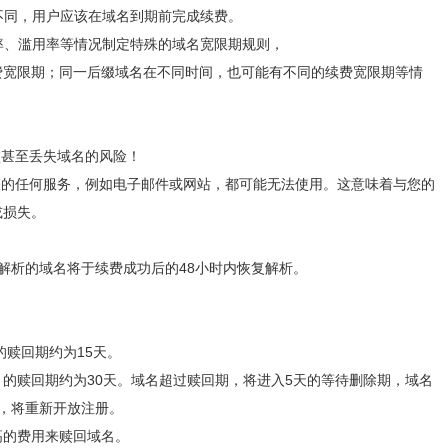
期不同，用户应该在域名到期前完成续费。
费率、滥用率等情况制定特殊的域名宽限期规则，
费宽限期；同一后缀域名在不同时间，也可能有不同的续费宽限期等情
败甚至丢失域名的风险！
关的任何服务，例如电子邮件或网站，都可能无法使用。这意味着与您的
或损失。
。
司解析的域名将于续费成功后的48小时内恢复解析。
名）的赎回期约为15天。
yz 等域名）的赎回期约为30天。域名超过赎回期，将进入5天的等待删除期，域名
，将重新开放注册。
高的费用来赎回域名。